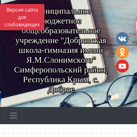
Муниципальное
Версия сайта
для
бюджетное
слабовидящих
общеобразовательное
учреждение "Добровская
школа-гимназия имени
Я.М.Слонимского"
Симферопольский район,
Республика Крым, с.
Доброе