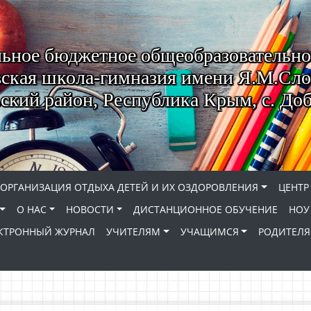
ьное бюджетное общеобразовательно
ская школа-гимназия имени Я.М.Сло
кий район, Республика Крым, с. До
ОРГАНИЗАЦИЯ ОТДЫХА ДЕТЕЙ И ИХ ОЗДОРОВЛЕНИЯ
ЦЕНТР
О НАС
НОВОСТИ
ДИСТАНЦИОННОЕ ОБУЧЕНИЕ
НОУ
КТРОННЫЙ ЖУРНАЛ
УЧИТЕЛЯМ
УЧАЩИМСЯ
РОДИТЕЛ