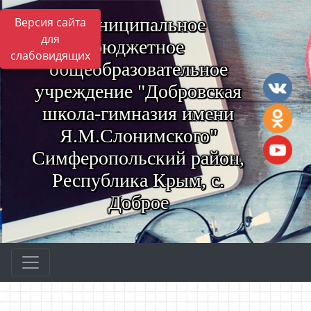
Муниципальное
Версия сайта
для
бюджетное
слабовидящих
общеобразовательное
учреждение "Добровская
школа-гимназия имени
Я.М.Слонимского"
Симферопольский район,
Республика Крым, с.
Доброе