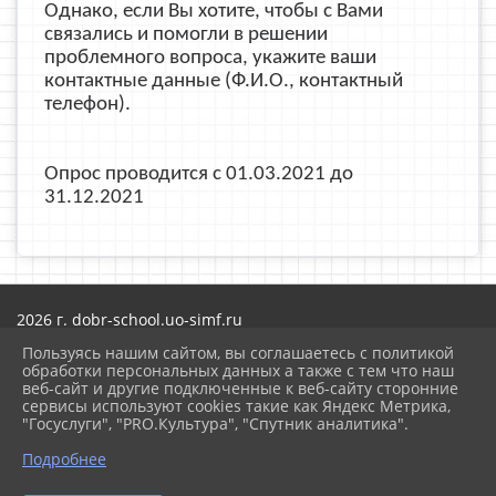
Однако, если Вы хотите, чтобы с Вами
связались и помогли в решении
проблемного вопроса, укажите ваши
контактные данные (Ф.И.О., контактный
телефон).
Опрос проводится с 01.03.2021 до
31.12.2021
2026 г. dobr-school.uo-simf.ru
Вход
Пользуясь нашим сайтом, вы соглашаетесь с политикой
Карта сайта
обработки персональных данных а также с тем что наш
Политика обработки персональных данных
веб-сайт и другие подключенные к веб-сайту сторонние
сервисы используют cookies такие как Яндекс Метрика,
Сделано на KubCMS
"Госуслуги", "PRO.Культура", "Спутник аналитика".
Разработка и поддержка
Подробнее