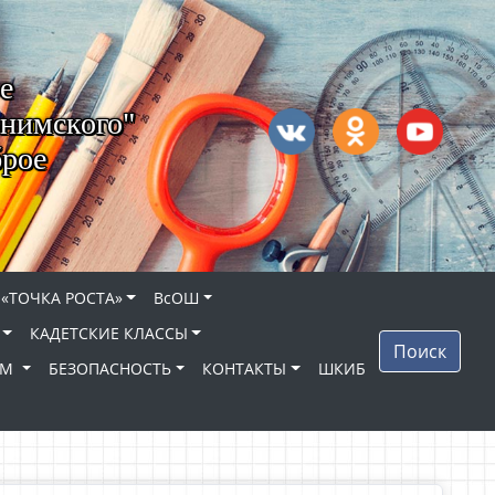
е
нимского"
брое
 «ТОЧКА РОСТА»
ВсОШ
КАДЕТСКИЕ КЛАССЫ
Поиск
ЯМ
БЕЗОПАСНОСТЬ
КОНТАКТЫ
ШКИБ