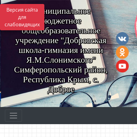
Муниципальное
Версия сайта
для
бюджетное
слабовидящих
общеобразовательное
учреждение "Добровская
школа-гимназия имени
Я.М.Слонимского"
Симферопольский район,
Республика Крым, с.
Доброе