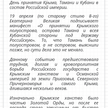
День принятия Крыма, Тамани и Кубани в
состав Российской империи.
19 апреля (по старому стилю 8-го)
Екатерина Великая подписывает
манифест «О принятии Крымского
полуострова, острова Тамана и всея
Кубанской стороны под державу
Российскую». То, что Тамань была
полуостровом, а не островом, выяснили
позже, но сути дела это не меняло.
Данному событию предшествовала
трудная, долгая и кровопролитная
борьба Российского государства с
Крымским ханством и Османской
империей за земли Приазовья, Северного
Причерноморья и самого Крыма,
длившаяся несколько веков.
Изначально Крымское ханство было
частью Золотой Орды, но после ее
распада стало зависимым от быстро