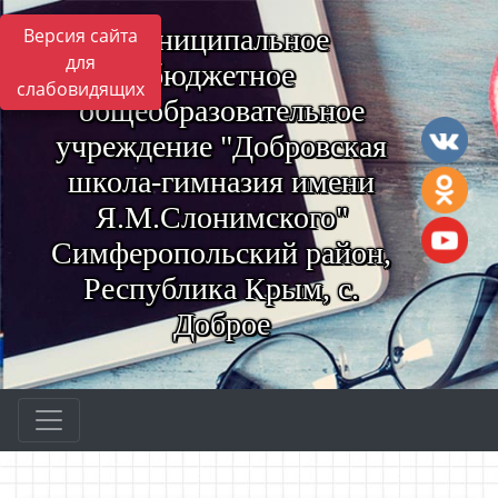
Муниципальное
Версия сайта
для
бюджетное
слабовидящих
общеобразовательное
учреждение "Добровская
школа-гимназия имени
Я.М.Слонимского"
Симферопольский район,
Республика Крым, с.
Доброе