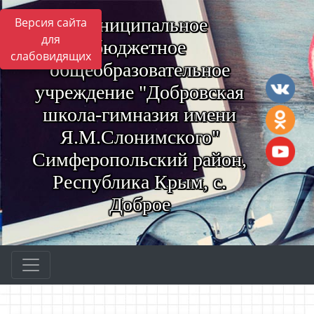
Муниципальное
Версия сайта
для
бюджетное
слабовидящих
общеобразовательное
учреждение "Добровская
школа-гимназия имени
Я.М.Слонимского"
Симферопольский район,
Республика Крым, с.
Доброе