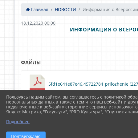
Главная
НОВОСТИ
Информация о Всероссий.
18.12.2020 00:00
ИНФОРМАЦИЯ О ВСЕРОС
ФАЙЛЫ
5fd1e641e87e46.45722784_prilozhenie (227.
Пользуясь нашим сайтом, вы соглашаетесь с политикой обра
персональных данных а также с тем что наш веб-сайт и друг
подключенные к веб-сайту сторонние сервисы используют co
Яндекс Метрика, "Госуслуги", "PRO.Культура", "Спутник анали
Подробнее
2026 г. dobr-school.uo-simf.ru
Подтверждаю