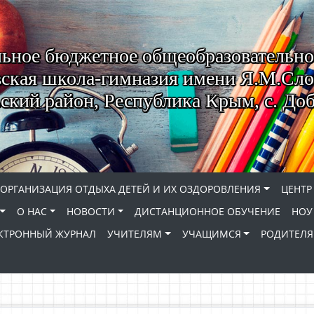
ьное бюджетное общеобразовательно
ская школа-гимназия имени Я.М.Сло
кий район, Республика Крым, с. До
ОРГАНИЗАЦИЯ ОТДЫХА ДЕТЕЙ И ИХ ОЗДОРОВЛЕНИЯ
ЦЕНТР
О НАС
НОВОСТИ
ДИСТАНЦИОННОЕ ОБУЧЕНИЕ
НОУ
КТРОННЫЙ ЖУРНАЛ
УЧИТЕЛЯМ
УЧАЩИМСЯ
РОДИТЕЛ