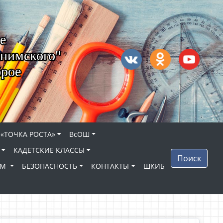
е
нимского"
брое
 «ТОЧКА РОСТА»
ВсОШ
КАДЕТСКИЕ КЛАССЫ
Поиск
ЯМ
БЕЗОПАСНОСТЬ
КОНТАКТЫ
ШКИБ