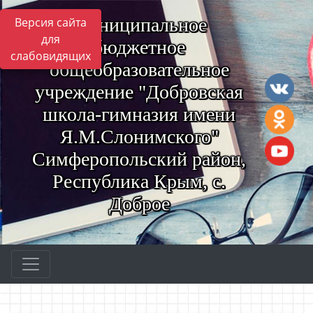
Муниципальное
Версия сайта
для
бюджетное
слабовидящих
общеобразовательное
учреждение "Добровская
школа-гимназия имени
Я.М.Слонимского"
Симферопольский район,
Республика Крым, с.
Доброе