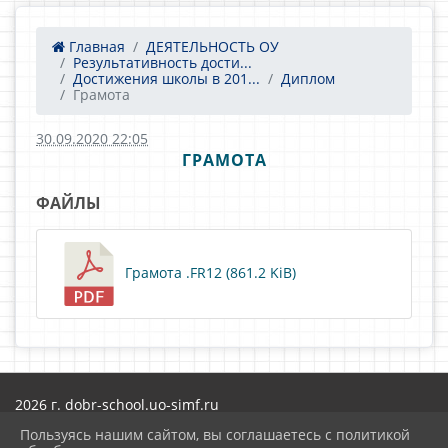
Главная
ДЕЯТЕЛЬНОСТЬ ОУ
Результативность дости...
Достижения школы в 201...
Диплом
Грамота
30.09.2020 22:05
ГРАМОТА
ФАЙЛЫ
Грамота .FR12 (861.2 KiB)
2026 г. dobr-school.uo-simf.ru
Вход
Пользуясь нашим сайтом, вы соглашаетесь с политикой
Карта сайта