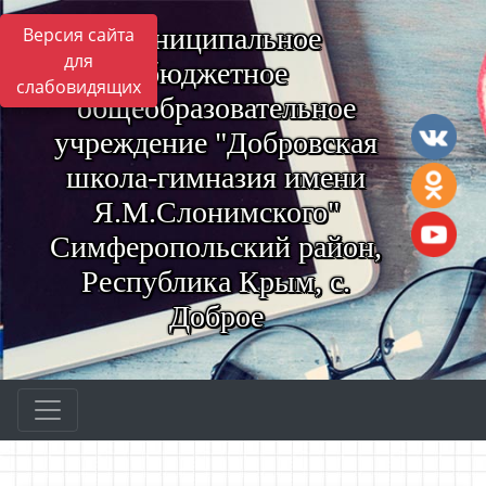
Муниципальное
Версия сайта
для
бюджетное
слабовидящих
общеобразовательное
учреждение "Добровская
школа-гимназия имени
Я.М.Слонимского"
Симферопольский район,
Республика Крым, с.
Доброе