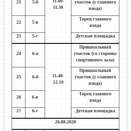
11.00-
21
5-б
участок (у главного
11.30
входа)
Торец главного
22
5-в
входа
23
5-г
Детская площадка
Пришкольный
24
6-а
участок (со стороны
спортивного зала)
Пришкольный
11.40-
25
6-б
участок (у главного
12.10
входа)
Торец главного
26
6-в
входа
27
6-г
Детская площадка
26.08.2020