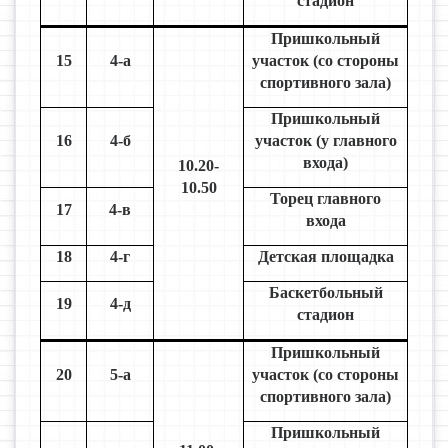
стадион
Пришкольный
15
4-а
участок (со стороны
спортивного зала)
Пришкольный
16
4-б
участок (у главного
входа)
10.20-
10.50
Торец главного
17
4-в
входа
18
4-г
Детская площадка
Баскетбольный
19
4-д
стадион
Пришкольный
20
5-а
участок (со стороны
спортивного зала)
Пришкольный