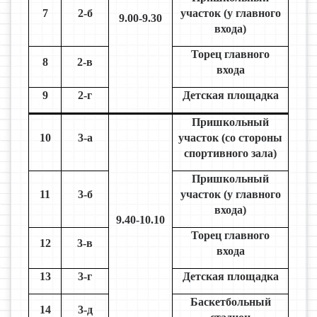
7
2-б
участок (у главного
9.00-9.30
входа)
Торец главного
8
2-в
входа
9
2-г
Детская площадка
Пришкольный
10
3-а
участок (со стороны
спортивного зала)
Пришкольный
11
3-б
участок (у главного
входа)
9.40-10.10
Торец главного
12
3-в
входа
13
3-г
Детская площадка
Баскетбольный
14
3-д