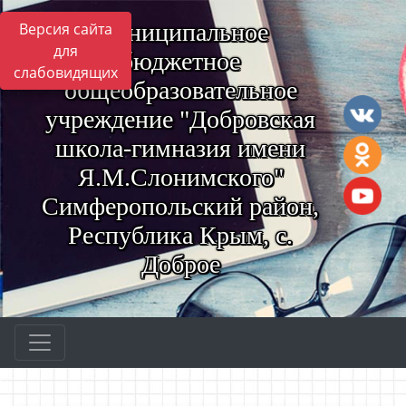
Муниципальное
Версия сайта
для
бюджетное
слабовидящих
общеобразовательное
учреждение "Добровская
школа-гимназия имени
Я.М.Слонимского"
Симферопольский район,
Республика Крым, с.
Доброе