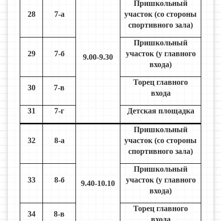
Пришкольный
28
7-а
участок (со стороны
спортивного зала)
Пришкольный
29
7-б
участок (у главного
9.00-9.30
входа)
Торец главного
30
7-в
входа
31
7-г
Детская площадка
Пришкольный
32
8-а
участок (со стороны
спортивного зала)
Пришкольный
33
8-б
участок (у главного
9.40-10.10
входа)
Торец главного
34
8-в
входа