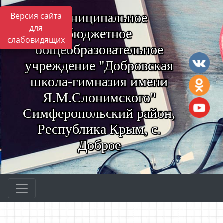
Муниципальное
Версия сайта
для
бюджетное
слабовидящих
общеобразовательное
учреждение "Добровская
школа-гимназия имени
Я.М.Слонимского"
Симферопольский район,
Республика Крым, с.
Доброе