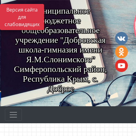
Муниципальное
Версия сайта
для
бюджетное
слабовидящих
общеобразовательное
учреждение "Добровская
школа-гимназия имени
Я.М.Слонимского"
Симферопольский район,
Республика Крым, с.
Доброе