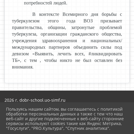
потребностей людей.
В контексте Всемирного дня борьбы с
туберкулезом этого года ВОЗ призывает
правительства, общины, затронутые проблемой
туберкулеза, организации гражданского общества,
учреждения здравоохранения и национальных/
международных партнеров объединить силы под
девизом «Выявить, лечить всех, #ликвидировать
ТБ», с тем , чтобы никто не был оставлен без
внимания.
2026 г. dobr-school.uo-simf.ru
Вход
Пользуясь нашим сайтом, вы соглашаетесь с политикой
Карта сайта
обработки персональных данных а также с тем что наш
Политика обработки персональных данных
веб-сайт и другие подключенные к веб-сайту сторонние
сервисы используют cookies такие как Яндекс Метрика,
Сделано на KubCMS
"Госуслуги", "PRO.Культура", "Спутник аналитика".
Разработка и поддержка