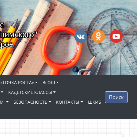
е
нимского"
брое
 «ТОЧКА РОСТА»
ВсОШ
КАДЕТСКИЕ КЛАССЫ
Поиск
ЯМ
БЕЗОПАСНОСТЬ
КОНТАКТЫ
ШКИБ