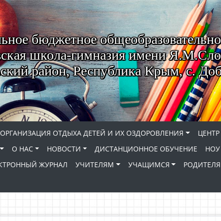
ьное бюджетное общеобразовательно
ская школа-гимназия имени Я.М.Сло
кий район, Республика Крым, с. До
ОРГАНИЗАЦИЯ ОТДЫХА ДЕТЕЙ И ИХ ОЗДОРОВЛЕНИЯ
ЦЕНТР
О НАС
НОВОСТИ
ДИСТАНЦИОННОЕ ОБУЧЕНИЕ
НОУ
КТРОННЫЙ ЖУРНАЛ
УЧИТЕЛЯМ
УЧАЩИМСЯ
РОДИТЕЛ