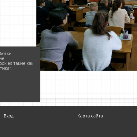
ботки
ие
okies такие как
тика".
Вход
Карта сайта