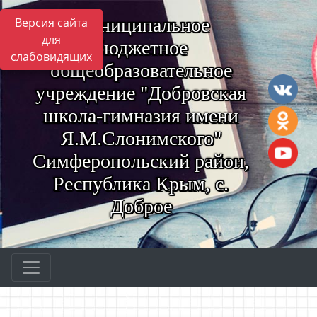
Муниципальное
Версия сайта
для
бюджетное
слабовидящих
общеобразовательное
учреждение "Добровская
школа-гимназия имени
Я.М.Слонимского"
Симферопольский район,
Республика Крым, с.
Доброе