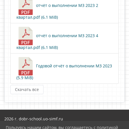
отчёт о выполнении МЗ 2023 2
квартал.pdf (6.1 MiB)
отчёт о выполнении МЗ 2023 4
квартал.pdf (6.1 MiB)
Годовой отчёт о выполнении МЗ 2023
(5.9 MiB)
Скачать все
2026 г. dobr-school.uo-simf.ru
Вход
Пользуясь нашим сайтом, вы соглашаетесь с политикой
Карта сайта