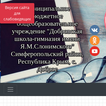
Муниципальное
Версия сайта
для
бюджетное
слабовидящих
общеобразовательное
учреждение "Добровская
школа-гимназия имени
Я.М.Слонимского"
Симферопольский район,
Республика Крым, с.
Доброе