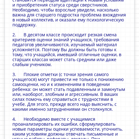
и приобретения статуса среди сверстников.
Необходимо, чтобы взрослые увидели, насколько
важна для старшего подростка проблема вхождения
в новый коллектив, и оказали ему психологическую
поддержку.
2. В десятом классе происходит резкая смена
критериев оценки знаний учащихся, требования
педагогов увеличиваются, изучаемый материал
усложняется. Поэтому Вы должны быть готовы к
тому, что учащийся, имевший отличные оценки, в
старших классах может стать средним или даже
слабым учеником.
3. Плохие отметки (с точки зрения самого
учащегося) могут привести не только к понижению
самооценки, но и к изменениям в поведении
ребенка: он может стать подавленным и замкнутым
или, наоборот, злобным и агрессивным. В ваших
силах помочь ему справиться с трудностями в
учебе. Для этого, прежде всего надо выяснить, с
какими именно затруднениями он столкнулся.
4. Необходимо вместе с учащимися
проанализировать их ошибки, сформулировать
новые параметры оценки успеваемости, уточнить,
каким условиям должны отвечать письменные и
устные работы, рефераты, доклады. При