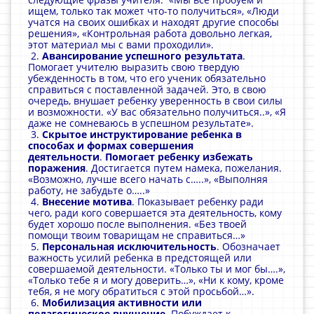
ищем, только так может что-то получиться», «Люди
учатся на своих ошибках и находят другие способы
решения», «Контрольная работа довольно легкая,
этот материал мы с вами проходили».
2.
Авансирование успешного результата
.
Помогает учителю выразить свою твердую
убежденность в том, что его ученик обязательно
справиться с поставленной задачей. Это, в свою
очередь, внушает ребенку уверенность в свои силы
и возможности. «У вас обязательно получиться..», «Я
даже не сомневаюсь в успешном результате».
3.
Скрытое инструктирование ребенка в
способах и формах совершения
деятельности
.
Помогает ребенку избежать
поражения
. Достигается путем намека, пожелания.
«Возможно, лучше всего начать с…..», «Выполняя
работу, не забудьте о…..»
4.
Внесение мотива
. Показывает ребенку ради
чего, ради кого совершается эта деятельность, кому
будет хорошо после выполнения. «Без твоей
помощи твоим товарищам не справиться…»
5.
Персональная исключительность
. Обозначает
важность усилий ребенка в предстоящей или
совершаемой деятельности. «Только ты и мог бы….»,
«Только тебе я и могу доверить…», «Ни к кому, кроме
тебя, я не могу обратиться с этой просьбой…».
6.
Мобилизация активности или
педагогическое внушение
. Побуждает к