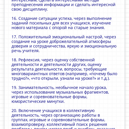
преподнесения информации и сделать интересной
свою дисциплину.
16. Создание ситуации успеха, через выполнение
заданий посильных для всех учащихся, изучение
нового материала с опорой на старые знания.
17. Положительный эмоциональный настрой, через
создание на уроке доброжелательной атмосферы
доверия и сотрудничества, яркую и эмоциональную
речь учителя.
18. Рефлексия, через оценку собственной
деятельности и деятельности других, оценку
результата деятельности, вопросы, требующие
многовариантных ответов (например, «почему было
трудно?», «что открыли, узнали на уроке?» и т.д.).
19. Занимательность, необычное начало урока,
через использование музыкальных фрагментов,
игровые и соревновательные формы,
юмористические минутки.
20. Включение учащихся в коллективную
деятельность, через организацию работы в
группах, игровые и соревновательные формы,
взаимопроверку, коллективный поиск решения
проблемы, приём «метод проб и ошибок», оказание