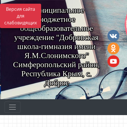
Муниципальное
Версия сайта
для
бюджетное
слабовидящих
общеобразовательное
учреждение "Добровская
школа-гимназия имени
Я.М.Слонимского"
Симферопольский район,
Республика Крым, с.
Доброе