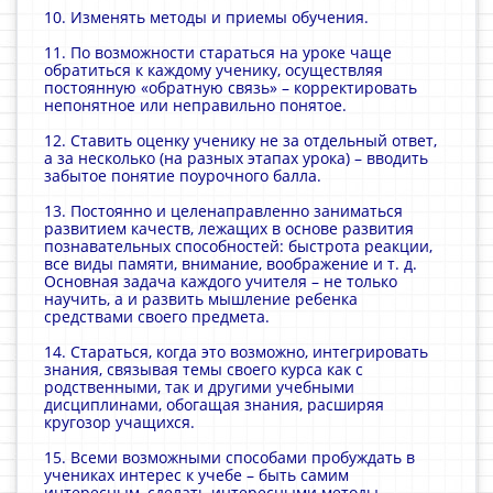
10. Изменять методы и приемы обучения.
11. По возможности стараться на уроке чаще
обратиться к каждому ученику, осуществляя
постоянную «обратную связь» – корректировать
непонятное или неправильно понятое.
12. Ставить оценку ученику не за отдельный ответ,
а за несколько (на разных этапах урока) – вводить
забытое понятие поурочного балла.
13. Постоянно и целенаправленно заниматься
развитием качеств, лежащих в основе развития
познавательных способностей: быстрота реакции,
все виды памяти, внимание, воображение и т. д.
Основная задача каждого учителя – не только
научить, а и развить мышление ребенка
средствами своего предмета.
14. Стараться, когда это возможно, интегрировать
знания, связывая темы своего курса как с
родственными, так и другими учебными
дисциплинами, обогащая знания, расширяя
кругозор учащихся.
15. Всеми возможными способами пробуждать в
учениках интерес к учебе – быть самим
интересным, сделать интересными методы