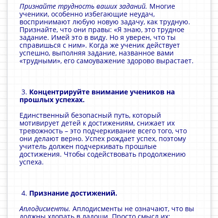
Признайте трудность ваших заданий.
Многие
ученики, особенно избегающие неудач,
воспринимают любую новую задачу, как трудную.
Признайте, что они правы: «Я знаю, это трудное
задание. Имей это в виду. Но я уверен, что ты
справишься с ним». Когда же ученик действует
успешно, выполняя задание, названное вами
«трудными», его самоуважение здорово вырастает.
3.
Концентрируйте внимание учеников на
прошлых успехах.
Единственный безопасный путь, который
мотивирует детей к достижениям, снижает их
тревожность – это подчеркивание всего того, что
они делают верно. Успех рождает успех, поэтому
учитель должен подчеркивать прошлые
достижения. Чтобы содействовать продолжению
успеха.
4.
Признание достижений.
Аплодисменты.
Аплодисменты не означают, что вы
должны хлопать в ладоши. Просто смысл их: