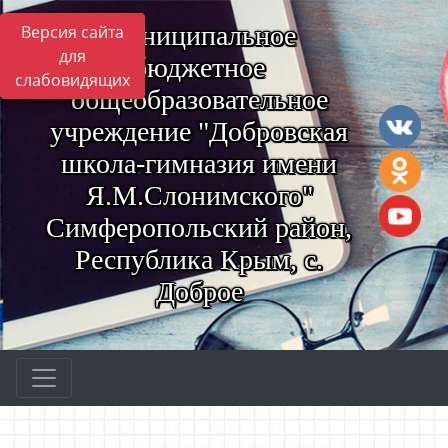
Муниципальное
Версия сайта
для
бюджетное
слабовидящих
общеобразовательное
учреждение "Добровская
школа-гимназия имени
Я.М.Слонимского"
Симферопольский район,
Республика Крым, с.
Доброе