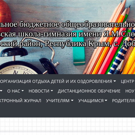
ьное бюджетное общеобразовательно
ская школа-гимназия имени Я.М.Сло
кий район, Республика Крым, с. До
ОРГАНИЗАЦИЯ ОТДЫХА ДЕТЕЙ И ИХ ОЗДОРОВЛЕНИЯ
ЦЕНТР
О НАС
НОВОСТИ
ДИСТАНЦИОННОЕ ОБУЧЕНИЕ
НОУ
КТРОННЫЙ ЖУРНАЛ
УЧИТЕЛЯМ
УЧАЩИМСЯ
РОДИТЕЛ