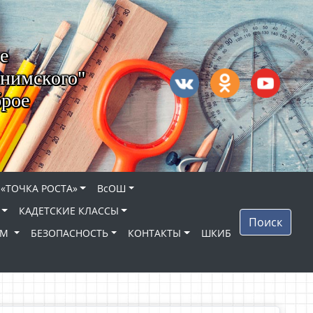
е
нимского"
брое
 «ТОЧКА РОСТА»
ВсОШ
КАДЕТСКИЕ КЛАССЫ
Поиск
ЯМ
БЕЗОПАСНОСТЬ
КОНТАКТЫ
ШКИБ