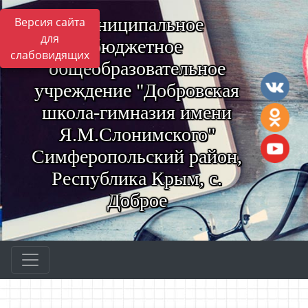
Муниципальное
Версия сайта
для
бюджетное
слабовидящих
общеобразовательное
учреждение "Добровская
школа-гимназия имени
Я.М.Слонимского"
Симферопольский район,
Республика Крым, с.
Доброе