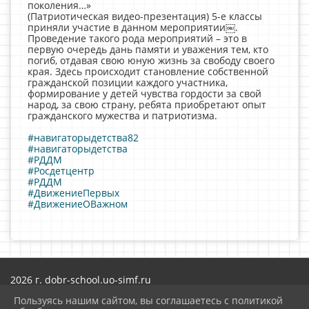
поколения…»
(Патриотическая видео-презентация) 5-е классы
приняли участие в данном мероприятии￼.
Проведение такого рода мероприятий – это в
первую очередь дань памяти и уважения тем, кто
погиб, отдавая свою юную жизнь за свободу своего
края. Здесь происходит становление собственной
гражданской позиции каждого участника,
формирование у детей чувства гордости за свой
народ, за свою страну, ребята приобретают опыт
гражданского мужества и патриотизма.
#навигаторыдетства82
#навигаторыдетства
#РДДМ
#Росдетцентр
#РДДМ
#ДвижениеПервых
#ДвижениеОВажном
2026 г. dobr-school.uo-simf.ru
Вход
Пользуясь нашим сайтом, вы соглашаетесь с политикой
Карта сайта