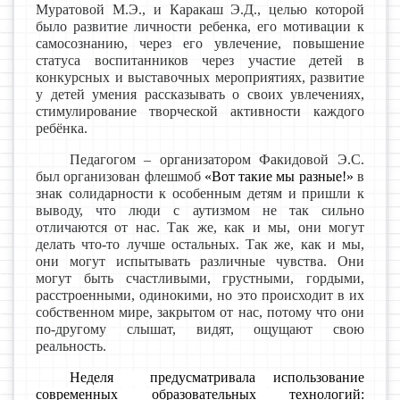
Муратовой М.Э., и Каракаш Э.Д., целью которой
было
развитие личности ребенка, его мотивации к
самосознанию, через его увлечение, повышение
статуса воспитанников через участие детей в
конкурсных и выставочных мероприятиях, развитие
у детей умения рассказывать о своих увлечениях,
стимулирование творческой активности каждого
ребёнка.
Педагогом – организатором Факидовой Э.С.
был организован флешмоб
«Вот такие мы разные!»
в
знак солидарности к особенным детям и пришли к
выводу, что люди с аутизмом не так сильно
отличаются от нас. Так же, как и мы, они могут
делать что-то лучше остальных. Так же, как и мы,
они могут испытывать различные чувства. Они
могут быть счастливыми, грустными, гордыми,
расстроенными, одинокими, но это происходит в их
собственном мире, закрытом от нас, потому что они
по-другому слышат, видят, ощущают свою
реальность.
Неделя предусматривала использование
современных образовательных технологий: