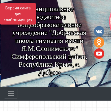
Муниципальное
Версия сайта
для
бюджетное
слабовидящих
общеобразовательное
учреждение "Добровская
школа-гимназия имени
Я.М.Слонимского"
Симферопольский район,
Республика Крым, с.
Доброе