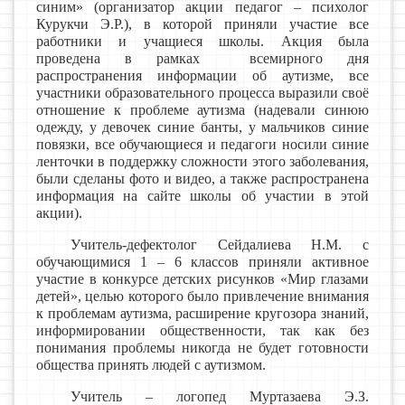
синим» (организатор акции педагог – психолог
Курукчи Э.Р.), в которой приняли участие все
работники и учащиеся школы. Акция была
проведена в рамках всемирного дня
распространения информации об аутизме, все
участники образовательного процесса выразили своё
отношение к проблеме аутизма (надевали синюю
одежду, у девочек синие банты, у мальчиков синие
повязки, все обучающиеся и педагоги носили синие
ленточки в поддержку сложности этого заболевания,
были сделаны фото и видео, а также распространена
информация на сайте школы об участии в этой
акции).
Учитель-дефектолог Сейдалиева Н.М. с
обучающимися 1 – 6 классов приняли активное
участие в конкурсе детских рисунков «Мир глазами
детей», целью которого было привлечение внимания
к проблемам аутизма, расширение кругозора знаний,
информировании общественности, так как без
понимания проблемы никогда не будет готовности
общества принять людей с аутизмом.
Учитель – логопед Муртазаева Э.З.