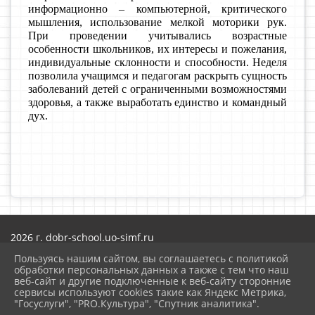
информационно – компьютерной, критического
мышления, использование мелкой моторики рук.
При проведении учитывались возрастные
особенности школьников, их интересы и пожелания,
индивидуальные склонности и способности. Неделя
позволила учащимся и педагогам раскрыть сущность
заболеваний детей с ограниченными возможностями
здоровья, а также выработать единство и командный
дух.
2026 г. dobr-school.uo-simf.ru
Вход
Пользуясь нашим сайтом, вы соглашаетесь с политикой
Карта сайта
обработки персональных данных а также с тем что наш
Политика обработки персональных данных
веб-сайт и другие подключенные к веб-сайту сторонние
сервисы используют cookies такие как Яндекс Метрика,
Сделано на KubCMS
"Госуслуги", "PRO.Культура", "Спутник аналитика".
Разработка и поддержка