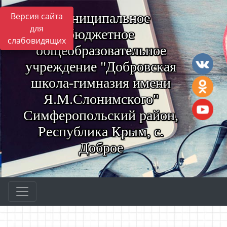
Муниципальное
Версия сайта
для
бюджетное
слабовидящих
общеобразовательное
учреждение "Добровская
школа-гимназия имени
Я.М.Слонимского"
Симферопольский район,
Республика Крым, с.
Доброе