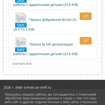
работы с одаренными детьми (23.6 KiB)
ЭП
Приказ Добровская ВсОШ 25-
26 (112.2 KiB)
ЭП
Приказ № Об организации
работы с одаренными детьми (23.6 KiB)
Скачать все
2026 г. dobr-school.uo-simf.ru
Вход
Пользуясь нашим сайтом, вы соглашаетесь с политикой
Карта сайта
обработки персональных данных а также с тем что наш
Политика обработки персональных данных
веб-сайт и другие подключенные к веб-сайту сторонние