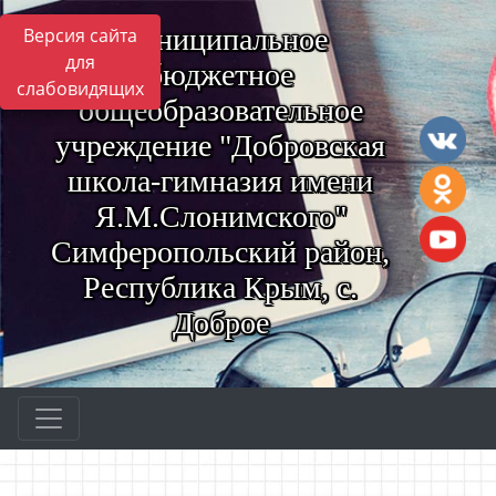
Муниципальное
Версия сайта
для
бюджетное
слабовидящих
общеобразовательное
учреждение "Добровская
школа-гимназия имени
Я.М.Слонимского"
Симферопольский район,
Республика Крым, с.
Доброе