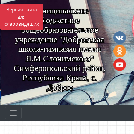
Муниципальное
Версия сайта
для
бюджетное
слабовидящих
общеобразовательное
учреждение "Добровская
школа-гимназия имени
Я.М.Слонимского"
Симферопольский район,
Республика Крым, с.
Доброе