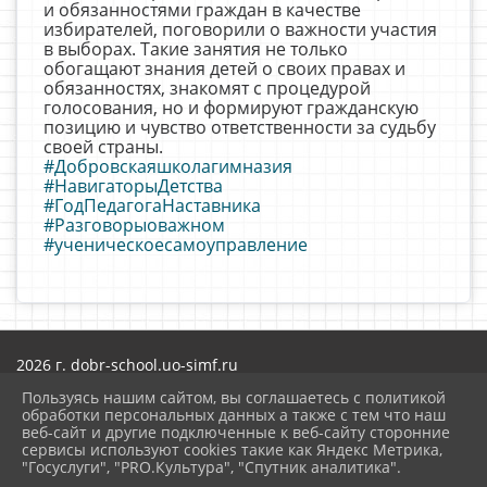
и обязанностями граждан в качестве
избирателей, поговорили о важности участия
в выборах. Такие занятия не только
обогащают знания детей о своих правах и
обязанностях, знакомят с процедурой
голосования, но и формируют гражданскую
позицию и чувство ответственности за судьбу
своей страны.
#Добровскаяшколагимназия
#НавигаторыДетства
#ГодПедагогаНаставника
#Разговорыоважном
#ученическоесамоуправление
2026 г. dobr-school.uo-simf.ru
Вход
Пользуясь нашим сайтом, вы соглашаетесь с политикой
Карта сайта
обработки персональных данных а также с тем что наш
Политика обработки персональных данных
веб-сайт и другие подключенные к веб-сайту сторонние
сервисы используют cookies такие как Яндекс Метрика,
Сделано на KubCMS
"Госуслуги", "PRO.Культура", "Спутник аналитика".
Разработка и поддержка