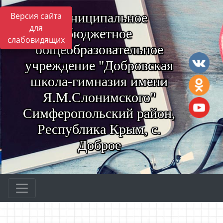
Муниципальное
Версия сайта
для
бюджетное
слабовидящих
общеобразовательное
учреждение "Добровская
школа-гимназия имени
Я.М.Слонимского"
Симферопольский район,
Республика Крым, с.
Доброе