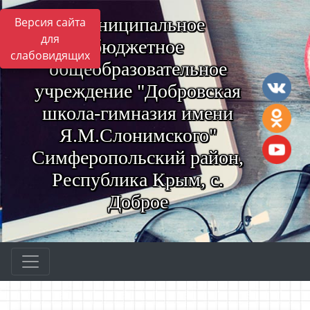
Муниципальное
Версия сайта
для
бюджетное
слабовидящих
общеобразовательное
учреждение "Добровская
школа-гимназия имени
Я.М.Слонимского"
Симферопольский район,
Республика Крым, с.
Доброе