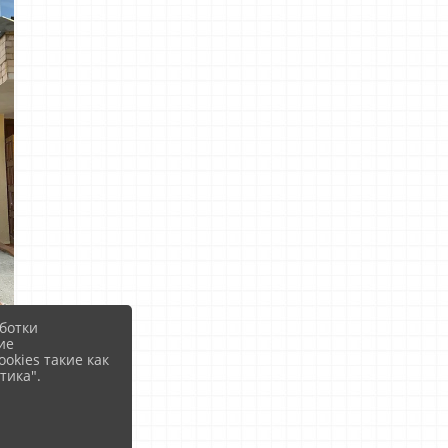
ботки
ие
okies такие как
тика".