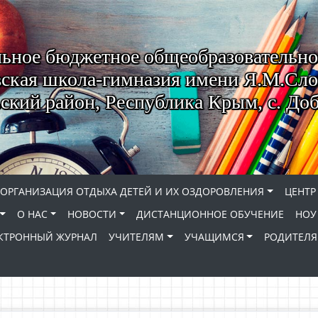
ьное бюджетное общеобразовательно
ская школа-гимназия имени Я.М.Сло
кий район, Республика Крым, с. До
ОРГАНИЗАЦИЯ ОТДЫХА ДЕТЕЙ И ИХ ОЗДОРОВЛЕНИЯ
ЦЕНТР
О НАС
НОВОСТИ
ДИСТАНЦИОННОЕ ОБУЧЕНИЕ
НОУ
КТРОННЫЙ ЖУРНАЛ
УЧИТЕЛЯМ
УЧАЩИМСЯ
РОДИТЕЛ