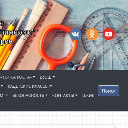
е
нимского"
брое
 «ТОЧКА РОСТА»
ВсОШ
КАДЕТСКИЕ КЛАССЫ
Поиск
ЯМ
БЕЗОПАСНОСТЬ
КОНТАКТЫ
ШКИБ