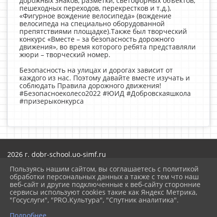
дорожных знаков, разметки, светофорных объектов,
пешеходных переходов, перекрестков и т.д.),
«Фигурное вождение велосипеда» (вождение
велосипеда на специально оборудованной
препятствиями площадке).Также был творческий
конкурс «Вместе – за безопасность дорожного
движения», во время которого ребята представляли
жюри – творческий номер.
Безопасность на улицах и дорогах зависит от
каждого из нас. Поэтому давайте вместе изучать и
соблюдать Правила дорожного движения!
#Безопасноеколесо2022 #ЮИД #Добровскаяшкола
#призерыконкурса
2026 г. dobr-school.uo-simf.ru
Вход
Пользуясь нашим сайтом, вы соглашаетесь с политикой
Карта сайта
обработки персональных данных а также с тем что наш
Политика обработки персональных данных
веб-сайт и другие подключенные к веб-сайту сторонние
сервисы используют cookies такие как Яндекс Метрика,
Сделано на KubCMS
"Госуслуги", "PRO.Культура", "Спутник аналитика".
Разработка и поддержка
Подробнее