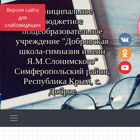
Муниципальное
Версия сайта
для
бюджетное
слабовидящих
общеобразовательное
учреждение "Добровская
школа-гимназия имени
Я.М.Слонимского"
Симферопольский район,
Республика Крым, с.
Доброе